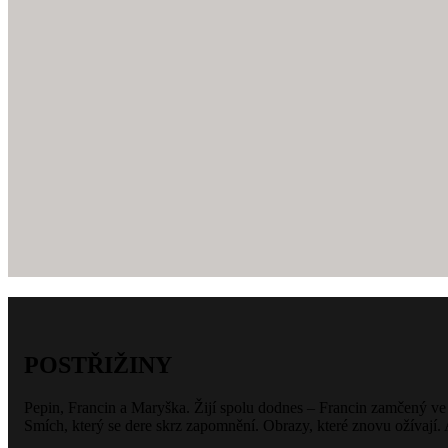
POSTŘIŽINY
Pepin, Francin a Maryška. Žijí spolu dodnes – Francin zamčený ve 
Smích, který se dere skrz zapomnění. Obrazy, které znovu ožívají. A