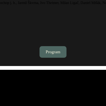
ochop j. h., Jarmil Škvrna, Ivo Theimer, Milan Ligač, Daniel Mišák, N
Program