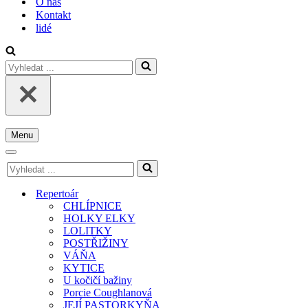
O nás
Kontakt
lidé
Vyhledat
...
Menu
Navigační
menu
Navigační
Vyhledat
menu
...
Repertoár
CHLÍPNICE
HOLKY ELKY
LOLITKY
POSTŘIŽINY
VÁŇA
KYTICE
U kočičí bažiny
Porcie Coughlanová
JEJÍ PASTORKYŇA