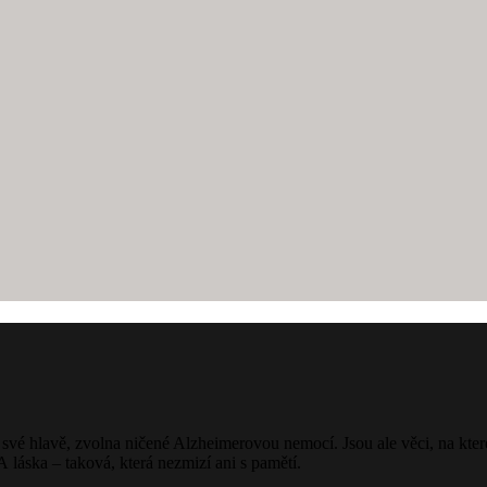
své hlavě, zvolna ničené Alzheimerovou nemocí. Jsou ale věci, na kte
 láska – taková, která nezmizí ani s pamětí.