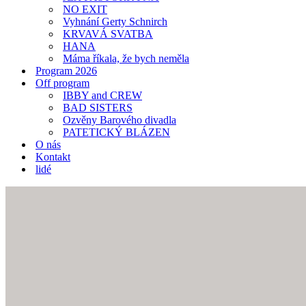
NO EXIT
Vyhnání Gerty Schnirch
KRVAVÁ SVATBA
HANA
Máma říkala, že bych neměla
Program 2026
Off program
IBBY and CREW
BAD SISTERS
Ozvěny Barového divadla
PATETICKÝ BLÁZEN
O nás
Kontakt
lidé