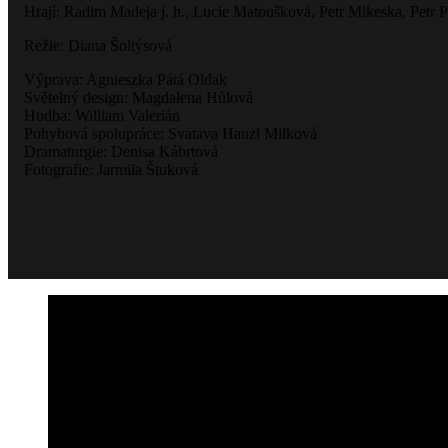
Hrají: Radim Madeja j. h., Lucie Matoušková, Petr Mikeska, Petr P
Režie: Diana Šoltýsová
Výprava: Agnieszka Pátá Oldak
Světelný design: Magdalena Hůlová
Hudba: William Valerián
Pohybová spolupráce: Svatava Hanzl Milková
Dramaturgie: Denisa Kábrtová
Fotografie: Jarmila Štuková