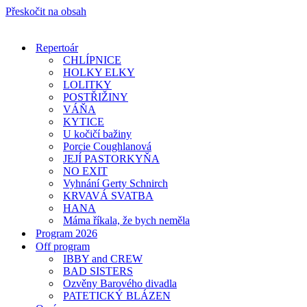
Přeskočit na obsah
Repertoár
CHLÍPNICE
HOLKY ELKY
LOLITKY
POSTŘIŽINY
VÁŇA
KYTICE
U kočičí bažiny
Porcie Coughlanová
JEJÍ PASTORKYŇA
NO EXIT
Vyhnání Gerty Schnirch
KRVAVÁ SVATBA
HANA
Máma říkala, že bych neměla
Program 2026
Off program
IBBY and CREW
BAD SISTERS
Ozvěny Barového divadla
PATETICKÝ BLÁZEN